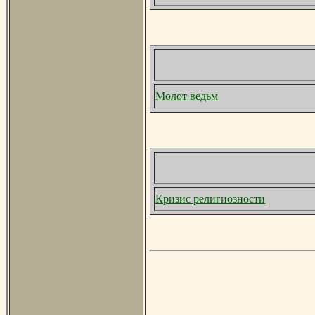
Молот ведьм
Кризис религиозности