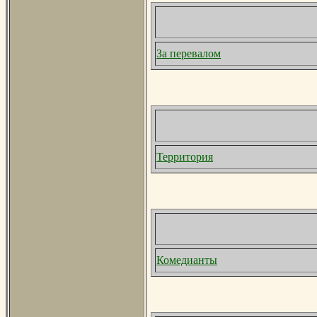
За перевалом
Территория
Комедианты