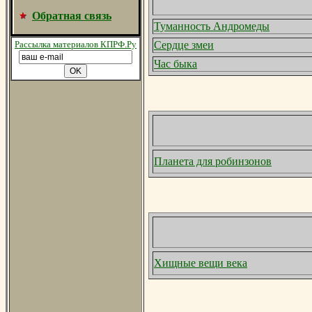
Обратная связь
Туманность Андромеды
Рассылка материалов КПРФ.Ру
Сердце змеи
Час быка
Планета для робинзонов
Хищные вещи века