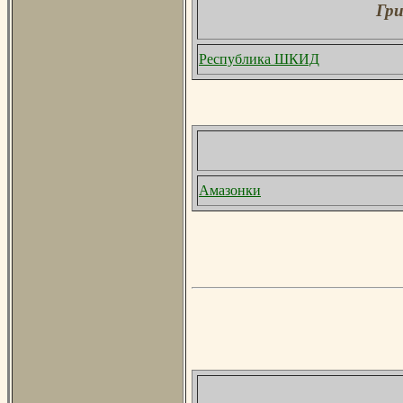
Гри
Республика ШКИД
Амазонки