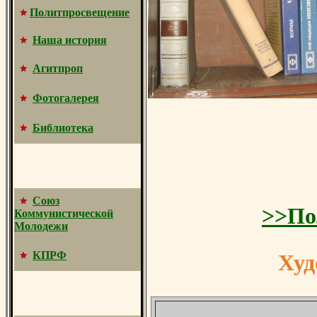
Политпросвещение
Наша история
Агитпроп
Фотогалерея
Библиотека
Союз
>>
По
Коммунистической
Молодежи
Худ
КПРФ