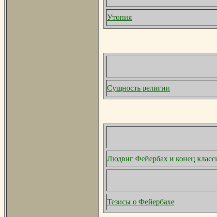
Утопия
Сущность религии
Людвиг Фейербах и конец класс
Тезисы о Фейербахе