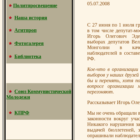
05.07.2008
Политпросвещение
Наша история
С 27 июня по 1 июля г
Агитпроп
в том числе депутат-м
Игорь Олегович Эдел
выборах депутатов Вел
Фотогалерея
Монголии в качес
наблюдателей в состав
Библиотека
РФ.
Кое-что в организации
выборов у наших друзе
бы и перенять, хотя п
вопросе организации
Союз Коммунистической
перегоняют.
Молодежи
Рассказывает Игорь Оле
КПРФ
Мы не очень обращали в
законности вокруг уча
Никакого нарушения за
выдачей бюллетеней, 
опрашивали наблюдателе