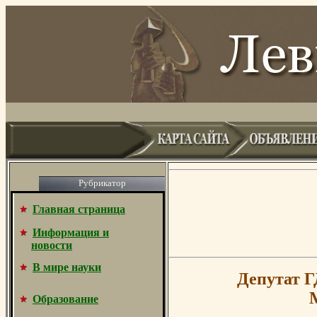
Рубрикатор
Главная страница
Информация и
новости
В мире науки
Депутат Г
Образование