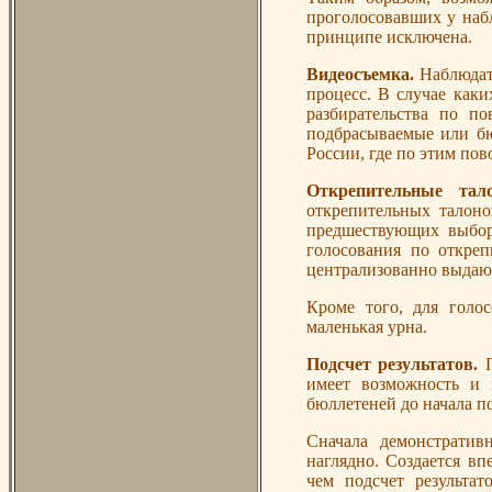
проголосовавших у набл
принципе исключена.
Видеосъемка.
Наблюдат
процесс. В случае каки
разбирательства по п
подбрасываемые или бю
России, где по этим пов
Открепительные та
открепительных талоно
предшествующих выбор
голосования по откреп
централизованно выдающ
Кроме того, для голос
маленькая урна.
Подсчет результатов.
имеет возможность и 
бюллетеней до начала по
Сначала демонстратив
наглядно. Создается вп
чем подсчет результа