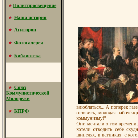
Политпросвещение
Наша история
Агитпроп
Фотогалерея
Библиотека
Союз
Коммунистической
Молодежи
влюбляться... А поперек газ
КПРФ
отзовись, молодая рабоче-
коммунизму!"
Они мечтали о том времени,
хотели отводить себе скуд
шинелях, в ватниках, с кот