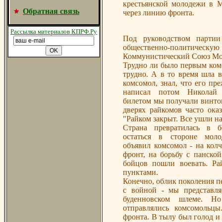
крестьянской молодежи в 
Обратная связь
через линию фронта.
Рассылка материалов КПРФ.Ру
Под руководством партии
общественно-политическую 
Коммунистический Союз Мо
Трудно ли было первым ком
трудно. А в то время шла в
комсомол, знал, что его пр
написал потом Николай 
билетом мы получали винтов
дверях райкомов часто ока
"Райком закрыт. Все ушли на
Страна превратилась в б
остаться в стороне мол
объявил комсомол - на кол
фронт, на борьбу с панско
бойцов пошли воевать. Р
пунктами.
Конечно, облик поколения п
с войной - мы представл
буденновском шлеме. Н
отправлялись комсомольцы
фронта. В тылу был голод и 