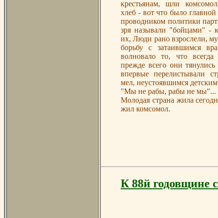
крестьянам, шли комсомол
хлеб - вот что было главной
проводником политики парт
зря называли "бойцами" - к
их, Люди рано взрослели, м
борьбу с затаившимся вр
волновало то, что всегда
прежде всего они тянулись
впервые перелистывали ст
мел, неустоявшимся детским
"Мы не рабы, рабы не мы"...
Молодая страна жила сегод
жил комсомол.
К 88й годовщине 