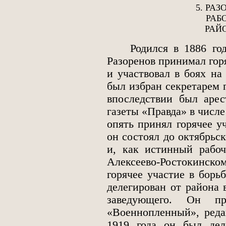
5. РА
РАБ
РАЙ
Родился в 1886 году,
Разоренов принимал гор
и участвовал в боях на 
был избран секретарем 
впоследствии был аре
газеты «Правда» в числе
опять принял горячее у
он состоял до октябрьс
и, как истинный рабо
Алексеево-Ростокинско
горячее участие в борь
делегирован от района
заведующего. Он п
«Военнопленный», реда
1919 года он был дел