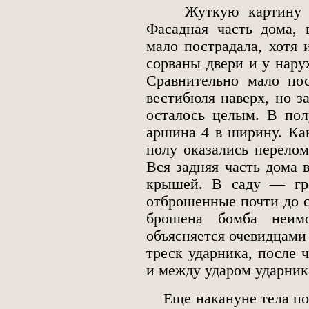
Жуткую картину разр
Фасадная часть дома, 
мало пострадала, хотя 
сорваны двери и у нару
Сравнительно мало пос
вестибюля наверх, но з
осталось целым. В пол
аршина 4 в ширину. Как
полу оказались перело
Вся задняя часть дома 
крышей. В саду — гро
отброшенные почти до са
брошена бомба неим
объясняется очевидцами 
треск ударника, после 
и между ударом ударни
Еще накануне тела пог