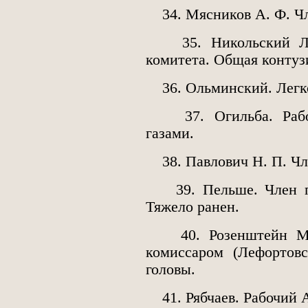
34. Мясников А. Ф. Чл
35. Никольский Л. В
комитета. Общая контуз
36. Ольминский. Легко
37. Огильба. Рабочи
газами.
38. Павлович Н. П. Чле
39. Пельше. Член пра
Тяжело ранен.
40. Розенштейн М. А
комиссаром (Лефортовс
головы.
41. Рябчаев. Рабочий А