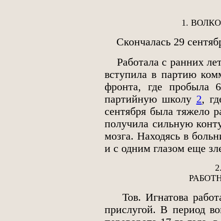
1. ВОЛК
Скончалась 29 сентябр
Работала с ранних лет 
вступила в партию ком
фронта, где пробыла 
партийную школу
2
, г
сентября была тяжело ра
получила сильную конт
мозга. Находясь в больн
и с одним глазом еще зл
2
РАБОТ
Тов. Игнатова работал
прислугой. В период в