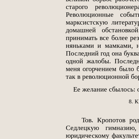
старого революционе
Революционные событ
марксистскую литерату
домашней обстановкой
принимать все более рез
няньками и мамками, н
Последний год она буква
одной жалобы. Последн
меня огорчением было б
так в революционной бо
Ее желание сбылось: о
8.
Тов. Кропотов родил
Седлецкую гимназию
юридическому факультет