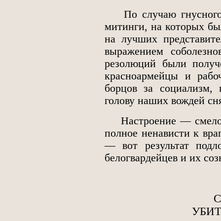
По случаю гнусного у
митинги, на которых б
на лучших представите
выражением соболезн
резолюций были получ
красноармейцы и рабо
борцов за социализм, 
голову наших вождей сн
Настроение — смелое и
полное ненависти к враг
— вот результат подл
белогвардейцев и их со
С
УБИТ