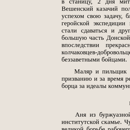
в станицу, 2 дня мит
Вешенский казачий пол
успехом свою задачу, б
геройской экспедиции 
стали сдаваться и др
большую часть Донской 
впоследствии прекрас
колчаковцев-добров
беззаветными бойцами.
Маляр и пильщик по 
призванию и за время р
борца за идеалы коммун
Аня из буржуазной с
институтской скамье. Чу
великой борьбе рабочег