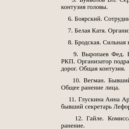
контузия головы.
6. Боярский. Сотрудник
7. Белая Катя. Организ
8. Бродская. Сильная к
9. Выропаев Фед. Гри
РКП. Организатор подра
дорог. Общая контузия.
10. Вегман. Бывший р
Общее ранение лица.
11. Глускина Анна Арх
бывший секретарь Лефор
12. Гайле. Комиссар 
ранение.