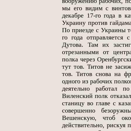
вооружению рабочих, по
мы его видим с винтов
декабре 17-го года в к
Украину против гайдама
По приезде с Украины то
го года отправляется 
Дутова. Там их застиг
отрезанными от центр
полка через Оренбургски
тут тов. Титов не заси
тов. Титов снова на ф
одного из рабочих полк
деятельно работал п
Виленский полк отказал
станицу во главе с каз
совершенно безоружн
Вешенскую, чтоб око
действительно, рискуя 