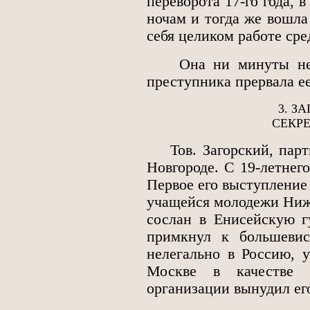
переворота 17-го года, 
ночам и тогда же вошла
себя целиком работе ср
Она ни минуты не ду
преступника прервала е
3. З
СЕКР
Тов. Загорский, парти
Новгороде. С 19-летнег
Первое его выступление
учащейся молодежи Нижн
сослан в Енисейскую г
примкнул к большевис
нелегально в Россию, у
Москве в качестве п
организации вынудил его