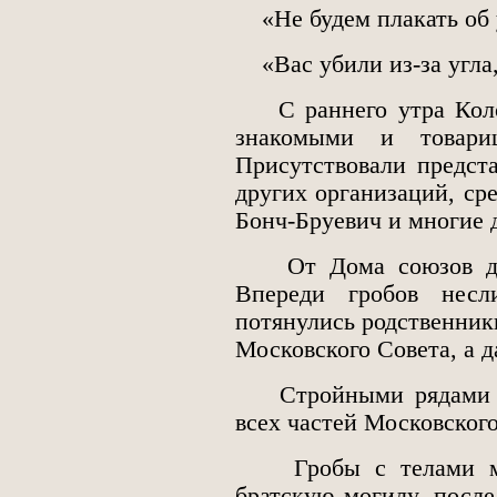
«Не будем плакать об у
«Вас убили из-за угла
С раннего утра Колон
знакомыми и товари
Присутствовали предст
других организаций, ср
Бонч-Бруевич и многие 
От Дома союзов до с
Впереди гробов несл
потянулись родственник
Московского Совета, а 
Стройными рядами выс
всех частей Московского
Гробы с телами муч
братскую могилу, после