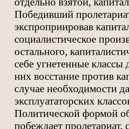
отдельно взятой, капита
Победивший пролетариат
экспроприировав капитал
социалистическое произв
остального, капиталисти
себе угнетенные классы 
них восстание против ка
случае необходимости да
эксплуататорских классов
Политической формой об
побеждает пролетариат, 