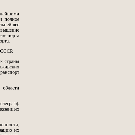
нейшими
 и полное
альнейшее
овышение
ранспорта
орта.
 СССР.
рк страны
сажирских
транспорт
в области
елеграф).
вязанных
енности,
изацию их