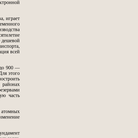
ектронной
а, играет
еменного
зводства
ятилетие
е дешевой
нспорта,
ация всей
 до 900 —
Для этого
построить
 районах
резервами
ую часть
 атомных
рименение
ундамент