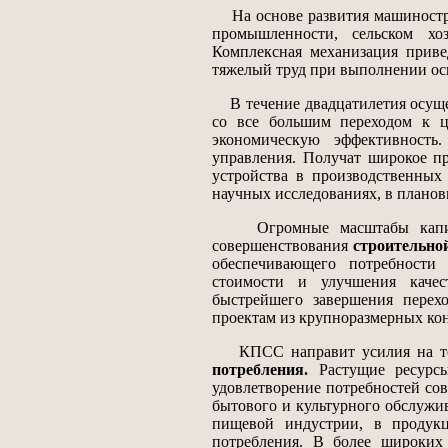
На основе развития машиностро
промышленности, сельском хоз
Комплексная механизация приве
тяжелый труд при выполнении ос
В течение двадцатилетия осуще
со все большим переходом к ц
экономическую эффективность.
управления. Получат широкое п
устройства в производственных
научных исследованиях, в плановы
Огромные масштабы капиталь
совершенствования
строительно
обеспечивающего потребности 
стоимости и улучшения качест
быстрейшего завершения перех
проектам из крупноразмерных ко
КПСС направит усилия на то,
потребления.
Растущие ресурсы
удовлетворение потребностей со
бытового и культурного обслужив
пищевой индустрии, в продук
потребления. В более широких 