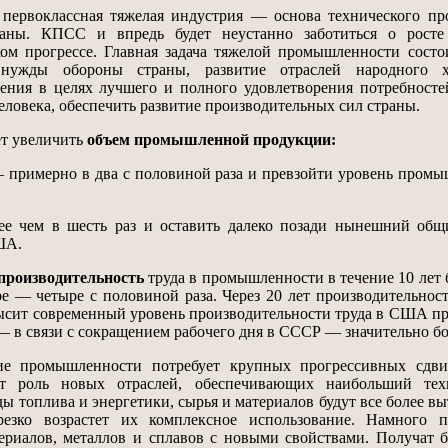
рвоклассная тяжелая индустрия — основа технического про
раны. КПСС и впредь будет неустанно заботиться о росте
ом прогрессе. Главная задача тяжелой промышленности состо
нужды обороны страны, развитие отраслей народного хо
ения в целях лучшего и полного удовлетворения потребносте
еловека, обеспечить развитие производительных сил страны.
т увеличить
объем промышленной продукции:
примерно в два с половиной раза и превзойти уровень пром
чем в шесть раз и оставить далеко позади нынешний общ
ША.
производительность
труда в промышленности в течение 10 лет 
ыре — четыре с половиной раза. Через 20 лет производительност
ысит современный уровень производительности труда в США п
е — в связи с сокращением рабочего дня в СССР — значительно б
промышленности потребует крупных прогрессивных сдви
т роль новых отраслей, обеспечивающих наибольший тех
ы топлива и энергетики, сырья и материалов будут все более вы
езко возрастет их комплексное использование. Намного п
ериалов, металлов и сплавов с новыми свойствами. Получат 