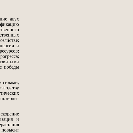
ние двух
рификацию
твенного
ственных
зяйстве;
энергии и
ресурсов;
огресса;
развитыми
ие победы
и силами,
изводству
стических
позволит
скорение
изация и
астания
 повысит