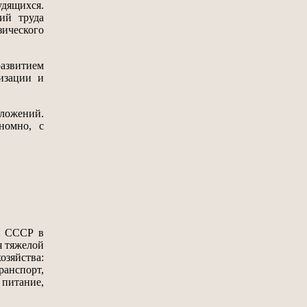
удящихся.
ий труда
зического
развитием
изации и
ложений.
номно, с
и СССР в
я тяжелой
озяйства:
ранспорт,
 питание,