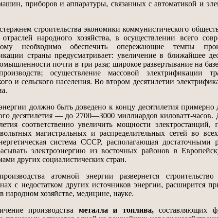
ашин, приборов и аппаратуры, связанных с автоматикой и эл
ержнем строительства экономики коммунистического обществ
отраслей народного хозяйства, в осуществлении всего совр
этому необходимо обеспечить опережающие темпы прои
кации страны предусматривает: увеличение в ближайшее дес
омышленности почти в три раза; широкое развертывание на баз
производств; осуществление массовой электрификации тра
ского и сельского населения. Во втором десятилетии электрифик
на.
нергии должно быть доведено к концу десятилетия примерно
рого десятилетия — до 2700—3000 миллиардов киловатт-часов. 
илетия соответственно увеличить мощности электростанций, 
вольтных магистральных и распределительных сетей во всех
энергетическая система СССР, располагающая достаточными 
асывать электроэнергию из восточных районов в Европейск
емами других социалистических стран.
водства атомной энергии развернется строительство
онах с недостатком других источников энергии, расширится п
в народном хозяйстве, медицине, науке.
чение производства
металла и топлива,
составляющих ф