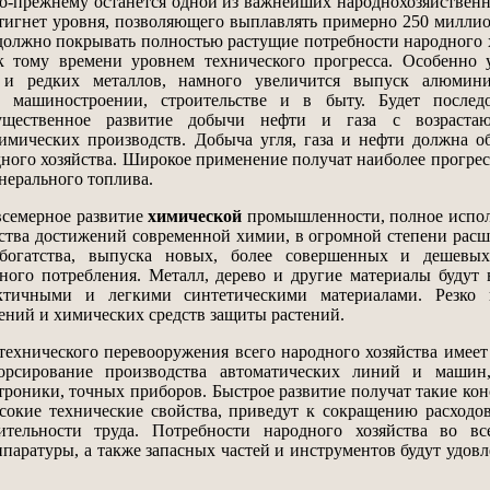
-прежнему останется одной из важнейших народнохозяйственн
остигнет уровня, позволяющего выплавлять примерно 250 милли
 должно покрывать полностью растущие потребности народного 
к тому времени уровнем технического прогресса. Особенно 
х и редких металлов, намного увеличится выпуск алюмин
 машиностроении, строительстве и в быту. Будет последо
ущественное развитие добычи нефти и газа с возраст
имических производств. Добыча угля, газа и нефти должна о
дного хозяйства. Широкое применение получат наиболее прогре
ерального топлива.
семерное развитие
химической
промышленности, полное испо
яйства достижений современной химии, в огромной степени ра
богатства, выпуска новых, более совершенных и дешевых
ного потребления. Металл, дерево и другие материалы будут 
ктичными и легкими синтетическими материалами. Резко в
ений и химических средств защиты растений.
хнического перевооружения всего народного хозяйства имеет
орсирование производства автоматических линий и машин,
троники, точных приборов. Быстрое развитие получат такие ко
сокие технические свойства, приведут к сокращению расходо
тельности труда. Потребности народного хозяйства во вс
паратуры, а также запасных частей и инструментов будут удов