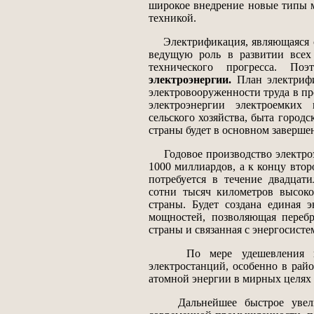
широкое внедрение новые типы м
техникой.
Электрификация, являющаяся ст
ведущую роль в развитии всех 
технического прогресса. По
электроэнергии.
План электрифи
электровооруженности труда в пр
электроэнергии электроемких 
сельского хозяйства, быта город
страны будет в основном заверше
Годовое производство электроэ
1000 миллиардов, а к концу вто
потребуется в течение двадцат
сотни тысяч километров высоко
страны. Будет создана единая 
мощностей, позволяющая перебр
страны и связанная с энергосист
По мере удешевления произ
электростанций, особенно в рай
атомной энергии в мирных целях 
Дальнейшее быстрое увели