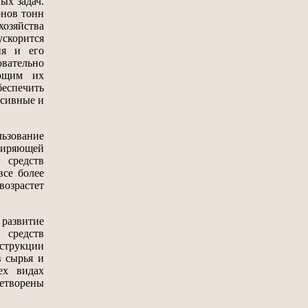
ых задач.
онов тонн
хозяйства
ускорится
ия и его
вательно
ающим их
беспечить
ссивные и
льзование
сширяющей
 средств
все более
озрастет
 развитие
 средств
нструкции
в сырья и
ех видах
летворены