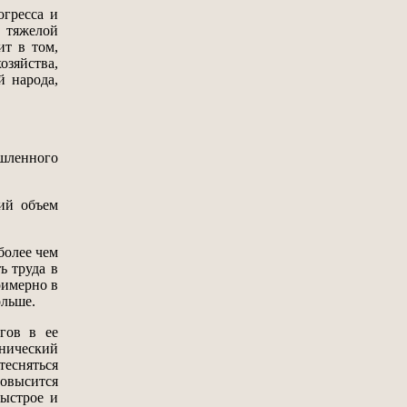
гресса и
 тяжелой
ит в том,
зяйства,
й народа,
ышленного
ий объем
более чем
ь труда в
римерно в
ольше.
гов в ее
нический
тесняться
овысится
быстрое и