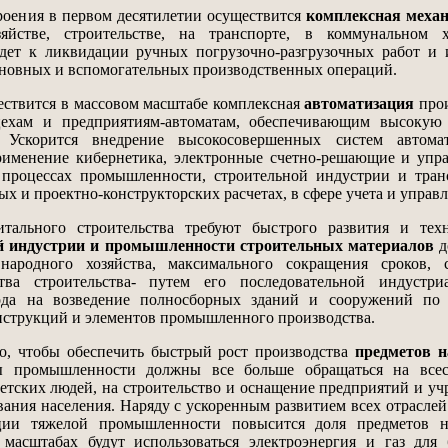
ения в первом десятилетии осуществится
комплексная меха
яйстве, строительстве, на транспорте, в коммунальном хо
дет к ликвидации ручных погрузочно-разгрузочных работ и 
новных и вспомогательных производственных операций.
ствится в массовом масштабе комплексная
автоматизация
прои
ехам и предприятиям-автоматам, обеспечивающим высокую 
 Ускорится внедрение высокосовершенных систем автомат
рименение кибернетика, электронные счетно-решающие и упр
 процессах промышленности, строительной индустрии и тран
х и проектно-конструкторских расчетах, в сфере учета и управл
ного строительства требуют быстрого развития и техн
й индустрии и промышленности строительных материалов
д
народного хозяйства, максимального сокращения сроков, 
ва строительства- путем его последовательной индустриа
ода на возведение полносборных зданий и сооружений по
нструкций и элементов промышленного производства.
 чтобы обеспечить быстрый рост производства
предметов н
 промышленности должны все больше обращаться на всес
ветских людей, на строительство и оснащение предприятий и у
ания населения. Наряду с ускоренным развитием всех отраслей
ции тяжелой промышленности повысится доля предметов н
масштабах будут использоваться электроэнергия и газ для 