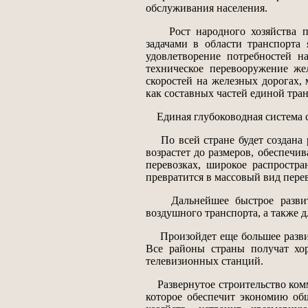
обслуживания населения.
Рост народного хозяйства по
задачами в области транспорта
удовлетворение потребностей н
техническое перевооружение же
скоростей на железных дорогах, 
как составных частей единой тра
Единая глубоководная система с
По всей стране будет создана р
возрастет до размеров, обеспеч
перевозках, широкое распростр
превратится в массовый вид пере
Дальнейшее быстрое развит
воздушного транспорта, а также д
Произойдет еще большее разви
Все районы страны получат хо
телевизионных станций.
Развернутое строительство комм
которое обеспечит экономию об