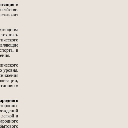
низация
в
зяйстве.
исключит
зводства
технико-
ического
авляющие
спорта, в
ения.
ического
о уровня,
снижения
лизации,
 типовым
ародного
тороннее
чреждений
 легкой и
ародного
бытового