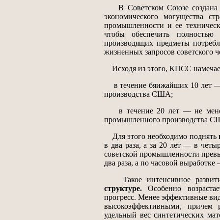
В Советском Союзе создана пе
экономического могущества ст
промышленности и ее техническ
чтобы обеспечить полностью 
производящих предметы потребл
жизненных запросов советского ч
Исходя из этого, КПСС намечае
в течение бяижайших 10 лет — 
производства США;
в течение 20 лет — не менее 
промышленного производства С
Для этого необходимо поднять
в два раза, а за 20 лет — в чет
советской промышленности прев
два раза, а по часовой выработк
Такое интенсивное развитие 
структуре.
Особенно возрастае
прогресс. Менее эффективные вид
высокоэффективными, причем р
удельный вес синтетических мат