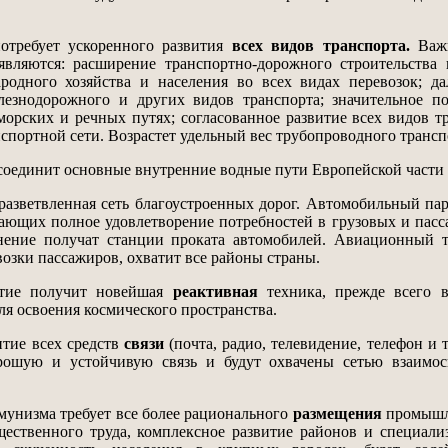
требует ускоренного развития
всех видов транспорта.
Важ
 являются: расширение транспортно-дорожного строительства
ародного хозяйства и населения во всех видах перевозок; д
лезнодорожного и других видов транспорта; значительное п
морских и речных путях; согласованное развитие всех видов т
нспортной сети. Возрастет удельный вес трубопроводного трансп
оединит основные внутренние водные пути Европейской части
азветвленная сеть благоустроенных дорог. Автомобильный па
ивающих полное удовлетворение потребностей в грузовых и пас
анение получат станции проката автомобилей. Авиационный 
возки пассажиров, охватит все районы страны.
ие получит новейшая
реактивная
техника, прежде всего 
ля освоения космического пространства.
тие всех средств
связи
(почта, радио, телевидение, телефон и т
рошую и устойчивую связь и будут охвачены сетью взаимос
унизма требует все более рационального
размещения
промышл
щественного труда, комплексное развитие районов и специал