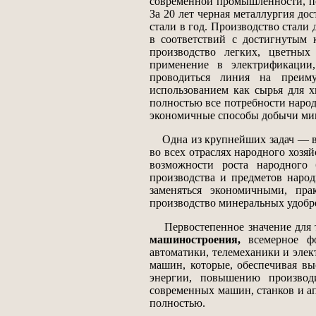
современной промышленности, по
За 20 лет черная металлургия д
стали в год. Производство стали
в соответствий с достигнутым 
производство легких, цветны
применение в электрификации,
проводиться линия на преим
использованием как сырья для х
полностью все потребности наро
экономичные способы добычи мин
Одна из крупнейших задач — в
во всех отраслях народного хоз
возможности роста народного 
производства и предметов народ
заменяться экономичными, пра
производство минеральных удобр
Первостепенное значение для те
машиностроения,
всемерное ф
автоматики, телемеханики и элек
машин, которые, обеспечивая вы
энергии, повышению производи
современных машин, станков и ап
полностью.