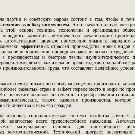
 партии и советского народа состоит в том, чтобы в тече
-техническую базу коммунизма.
Это означает: полную элект
а этой основе техники, технологии и организации общес
х народного хозяйства; комплексную механизацию производ
х автоматизацию; широкое применение химии в народном хо
номически эффективных отраслей производства, новых видов 
иональное использование природных, материальных и трудовых 
 с производством и быстрые темпы научно-технического пр
ровень трудящихся; значительное превосходство над наиболее 
 производительности труда, что составляет важнейшее услов
лагать невиданными по своему могуществу производительным
аиболее развитых стран и займет первое место в мире по про
Это послужит основой постепенного преобразования социали
мунистические, такого развития производства, которое 
ости общества и всех его граждан.
ановая социалистическая система хозяйства сочетает у
ной занятостью всего трудоспособного населения. Автомат
лужат материальной основой для постепенного перер
уд коммунистический. Технический прогресс значительно