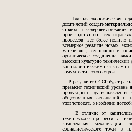
Главная экономическая задача
десятилетий создать
материально
страны и совершенствование н
производства во всех отрасля
процессов, все более полную и
всемерное развитие новых, эко
материалов; всестороннее и рац
органическое соединение науки
высокий культурно-технический у
капиталистическими странами по
коммунистического строя.
В результате СССР будет распо
превысит технический уровень н
продукции на душу населения. 
общественных отношений в ком
удовлетворять в изобилии потребн
В отличие от капитализма пл
технического прогресса с пол
комплексная механизация с
социалистического труда в тр