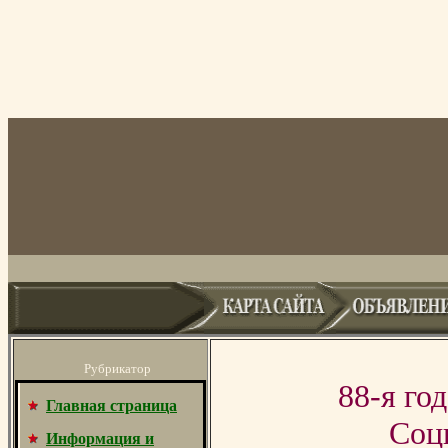
Рубрикатор
88-я го
Главная страница
Соц
Информация и