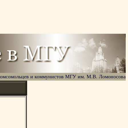
комсомольцев и коммунистов МГУ им. М.В. Ломоносова