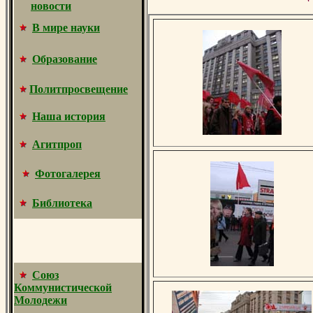
новости
В мире науки
Образование
Политпросвещение
Наша история
Агитпроп
Фотогалерея
Библиотека
Союз
Коммунистической
Молодежи