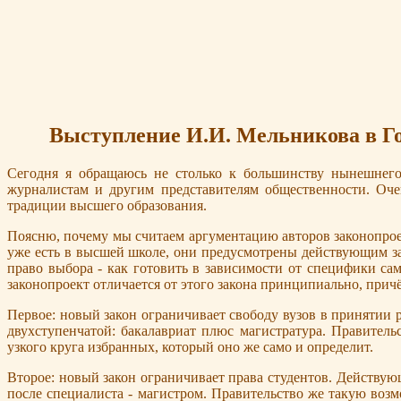
Выступление И.И. Мельникова в Го
Сегодня я обращаюсь не столько к большинству нынешнего
журналистам и другим представителям общественности. Оче
традиции высшего образования.
Поясню, почему мы считаем аргументацию авторов законопроек
уже есть в высшей школе, они предусмотрены действующим за
право выбора - как готовить в зависимости от специфики са
законопроект отличается от этого закона принципиально, при
Первое: новый закон ограничивает свободу вузов в принятии
двухступенчатой: бакалавриат плюс магистратура. Правитель
узкого круга избранных, который оно же само и определит.
Второе: новый закон ограничивает права студентов. Действующ
после специалиста - магистром. Правительство же такую возмо