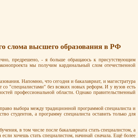
го слома высшего образования в РФ
ычно, предрешено, - я больше обращаюсь к присутствующим
законопроекта мы получим кардинальный слом отечественной
зования. Напомню, что сегодня и бакалавриат, и магистратура
со "специалистами" без всяких новых реформ. И у вузов есть
нностей профессиональной области. Однако правительственный
у право выбора между традиционной программой специалиста и
тво студентов, а программу специалиста оставить только для
учения, в том числе после бакалавриата стать специалистом, а
а если хочешь стать специалистом, начинай сначала. Ещё более