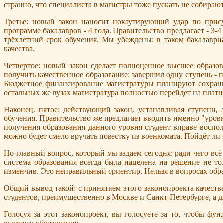
странно, что специалиста в магистры тоже пускать не собирают
Третье: новый закон наносит нокаутирующий удар по прис
программе бакалавров - 4 года. Правительство предлагает - 3-4
трёхлетний срок обучения. Мы убеждены: в таком бакалавриа
качества.
Четвертое: новый закон сделает полноценное высшее образо
получить качественное образование: завершил одну ступень - 
Бюджетное финансирование магистратуры планируют сохранит
остальных же вузах магистратура полностью перейдет на платн
Наконец, пятое: действующий закон, устанавливая ступени,
обучения. Правительство же предлагает вводить именно "уровн
получения образования данного уровня студент вправе воспо
можно будет смело вручать повестку из военкомата. Пойдёт ли 
Но главный вопрос, который мы задаем сегодня: ради чего вс
система образования всегда была нацелена на решение не то
изменчив. Это неправильный ориентир. Нельзя в вопросах обра
Общий вывод такой: с принятием этого законопроекта качестве
студентов, преимущественно в Москве и Санкт-Петербурге, а д
Голосуя за этот законопроект, вы голосуете за то, чтобы фу
высшего образования.