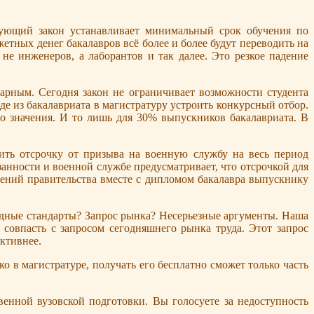
вующий закон устанавливает минимальный срок обучения по
джетных денег бакалавров всё более и более будут переводить на
не инженеров, а лаборантов и так далее. Это резкое падение
арным. Сегодня закон не ограничивает возможности студента
де из бакалавриата в магистратуру устроить конкурсный отбор.
о значения. И то лишь для 30% выпускников бакалавриата. В
чить отсрочку от призыва на военную службу на весь период
занности и военной службе предусматривает, что отсрочкой для
жений правительства вместе с дипломом бакалавра выпускнику
падные стандарты? Запрос рынка? Несерьезные аргументы. Наша
 совпасть с запросом сегодняшнего рынка труда. Этот запрос
ктивнее.
о в магистратуре, получать его бесплатно сможет только часть
твенной вузовской подготовки. Вы голосуете за недоступность