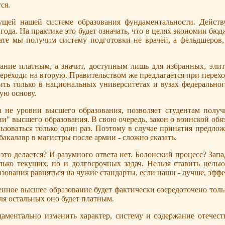
ся.
ущей нашей системе образования фундаментальности. Дейст
 года. На практике это будет означать, что в целях экономии бю
те мы получим систему подготовки не врачей, а фельдшеров, 
вание платным, а значит, доступным лишь для избранных, элит
переходи на вторую. Правительством же предлагается при перехо
ь только в национальных университетах и вузах федеральног
ую основу.
 а не уровни высшего образования, позволяет студентам полу
и" высшего образования. В свою очередь, закон о воинской обя
льзоваться только один раз. Поэтому в случае принятия предло
бакалавр в магистры после армии - сложно сказать.
ё это делается? И разумного ответа нет. Болонский процесс? За
лько текущих, но и долгосрочных задач. Нельзя ставить целью
зования равняться на чужие стандарты, если наши - лучше, эффе
нное высшее образование будет фактически сосредоточено тольк
ля остальных оно будет платным.
ндаментально изменить характер, систему и содержание отечес