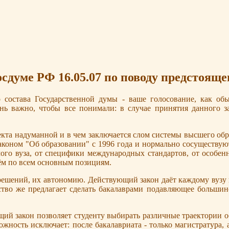
сдуме РФ 16.05.07 по поводу предстояще
 состава Государственной думы - ваше голосование, как об
нь важно, чтобы все понимали: в случае принятия данного 
та надуманной и в чем заключается слом системы высшего обра
коном "Об образовании" с 1996 года и нормально сосуществуют 
мого вуза, от специфики международных стандартов, от особе
чём по всем основным позициям.
 решений, их автономию. Действующий закон даёт каждому вуз
ство же предлагает сделать бакалаврами подавляющее большинс
ий закон позволяет студенту выбирать различные траектории об
жность исключает: после бакалавриата - только магистратура, 